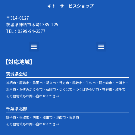
キトーサービスショップ
〒314-0127
茨城県神栖市木崎1385-125
TEL：0299-94-2577
メ
メ
ニ
ニ
ュ
ュ
【対応地域】
ー
ー
茨城県全域
神栖市・鹿嶋市・鉾田市・潮来市・行方市・稲敷市・牛久市・龍ヶ崎市・土浦市・
水戸市・かすみがうら市・石岡市・つくば市・つくばみらい市・守谷市・取手市
その他地域もお問い合わせください
千葉県北部
銚子市・香取市・旭市・成田市・印西市・佐倉市
その他地域もお問い合わせください