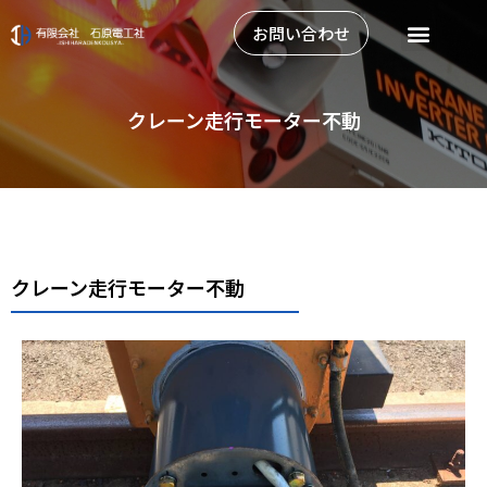
内
メ
お問い合わせ
容
ニ
を
ュ
ス
ー
キ
クレーン走行モーター不動
ッ
プ
クレーン走行モーター不動